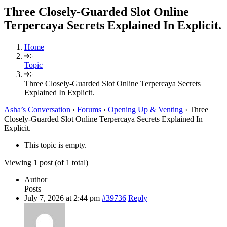
Three Closely-Guarded Slot Online
Terpercaya Secrets Explained In Explicit.
Home
Topic
Three Closely-Guarded Slot Online Terpercaya Secrets
Explained In Explicit.
Asha’s Conversation
›
Forums
›
Opening Up & Venting
›
Three
Closely-Guarded Slot Online Terpercaya Secrets Explained In
Explicit.
This topic is empty.
Viewing 1 post (of 1 total)
Author
Posts
July 7, 2026 at 2:44 pm
#39736
Reply