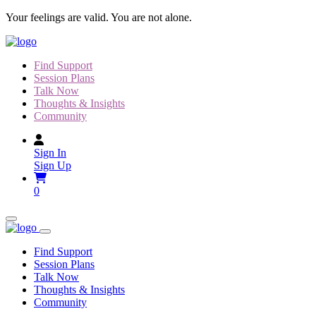
Skip
Your feelings are valid. You are not alone.
to
content
Find Support
Session Plans
Talk Now
Thoughts & Insights
Community
Sign In
Sign Up
0
Find Support
Session Plans
Talk Now
Thoughts & Insights
Community