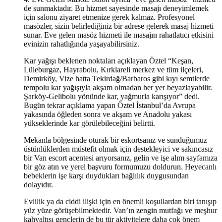
de sunmaktadır. Bu hizmet sayesinde masajı deneyimlemek
için salonu ziyaret etmenize gerek kalmaz. Profesyonel
masözler, sizin belirlediğiniz bir adrese gelerek masaj hizmeti
sunar. Eve gelen masöz hizmeti ile masajın rahatlatıcı etkisini
evinizin rahatlığında yaşayabilirsiniz.
Kar yağışı beklenen noktaları açıklayan Öztel “Keşan,
Lüleburgaz, Hayrabolu, Kırklareli merkez ve tüm ilçeleri,
Demirköy, Vize hatta Tekirdağ/Barbaros gibi kıyı semtlerde
tempolu kar yağışıyla akşam olmadan her yer beyazlayabilir.
Şarköy-Gelibolu yönünde kar, yağmurla karışıyor” dedi.
Bugün tekrar açıklama yapan Öztel İstanbul’da Avrupa
yakasında öğleden sonra ve akşam ve Anadolu yakası
yükseklerinde kar görülebileceğini belirtti.
Mekanla bölgesinde oturak bir eskortsanız ve sunduğumuz
üstünlüklerden müstefit olmak için destekleyici ve sakıncasız
bir Van escort acentesi arıyorsanız, gelin ve işe alım sayfamıza
bir göz atın ve yerel başvuru formumuzu doldurun. Heyecanlı
bebeklerin işe karşı duydukları bağlılık duygusundan
dolayıdır.
Evlilik ya da ciddi ilişki için en önemli koşullardan biri tanışıp
yüz yüze görüşebilmektedir. Van’ın zengin mutfağı ve meşhur
kahvaltısı gençlerin de bu tür aktivitelere daha çok önem