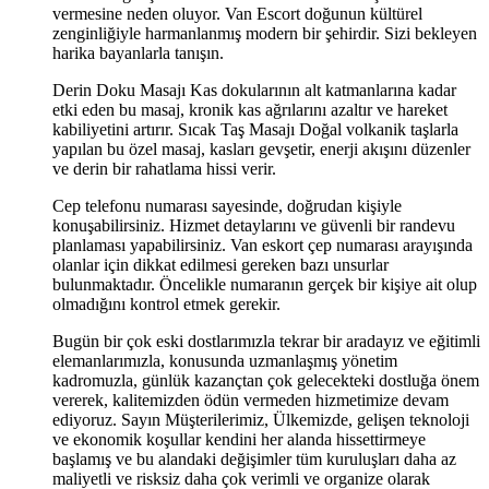
vermesine neden oluyor. Van Escort doğunun kültürel
zenginliğiyle harmanlanmış modern bir şehirdir. Sizi bekleyen
harika bayanlarla tanışın.
Derin Doku Masajı Kas dokularının alt katmanlarına kadar
etki eden bu masaj, kronik kas ağrılarını azaltır ve hareket
kabiliyetini artırır. Sıcak Taş Masajı Doğal volkanik taşlarla
yapılan bu özel masaj, kasları gevşetir, enerji akışını düzenler
ve derin bir rahatlama hissi verir.
Cep telefonu numarası sayesinde, doğrudan kişiyle
konuşabilirsiniz. Hizmet detaylarını ve güvenli bir randevu
planlaması yapabilirsiniz. Van eskort çep numarası arayışında
olanlar için dikkat edilmesi gereken bazı unsurlar
bulunmaktadır. Öncelikle numaranın gerçek bir kişiye ait olup
olmadığını kontrol etmek gerekir.
Bugün bir çok eski dostlarımızla tekrar bir aradayız ve eğitimli
elemanlarımızla, konusunda uzmanlaşmış yönetim
kadromuzla, günlük kazançtan çok gelecekteki dostluğa önem
vererek, kalitemizden ödün vermeden hizmetimize devam
ediyoruz. Sayın Müşterilerimiz, Ülkemizde, gelişen teknoloji
ve ekonomik koşullar kendini her alanda hissettirmeye
başlamış ve bu alandaki değişimler tüm kuruluşları daha az
maliyetli ve risksiz daha çok verimli ve organize olarak