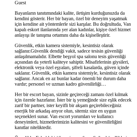
Guest
Bayanların tanıtımındaki kalite, iletişim kurduğunuzda da
kendini gösterir. Her bir bayan, özel bir deneyim yaşatmak
için kendine ait yöntemlerle sizi karşılar. Bu doğrultuda, Van
kapalı eskort ilanlarında yer alan kadınlar, kişiye özel hizmet
anlayışı ile tanışma ortamını daha da kişiselleştirir.
Güvenlik, etkin kamera sistemiyle, kesintisiz olarak
sağlanır.Güvenlik dendiği vakit, sadece tesisin güvenliği
anlaşılmamalıdır. Elbette beşyol spa salonu tesis güvenliği
açısından da yeterli kaliteye sahiptir. Misafirlerinin giysileri,
elektronik veya özel eşyaları, şifreli kasalarda, güven içinde
saklanır. Güvenlik, etkin kamera sistemiyle, kesintisiz olarak
sağlanır. Ancak en az bunlar kadar önemli bir durum daha
vardır; personel ve uzman kadro güvenilirliği…
Her bir escort bayan, sizinle geçireceği zamanı özel kılmak
için özenle hazırlanır. İster bir iş yemeğinde size eşlik edecek
zarif bir partner, ister keyifli bir akşam geçirebileceğiniz
enerjik bir arkadaş arıyor olun, sitemiz size en uygun
seçenekleri sunar. Van escort yorumları ve kullanıcı
deneyimleri, hizmetlerimizin kalitesini ve güvenilirliğini
kanıtlar niteliktedir.