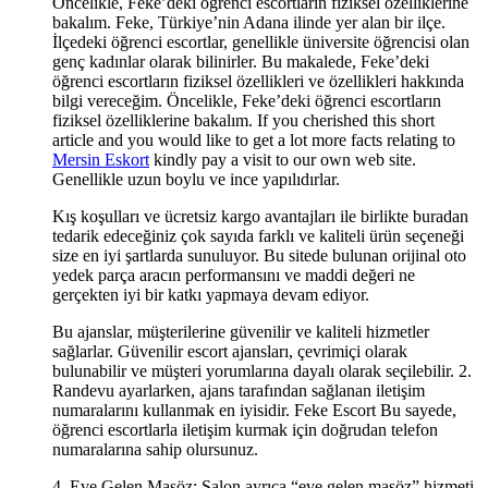
Öncelikle, Feke’deki öğrenci escortların fiziksel özelliklerine
bakalım. Feke, Türkiye’nin Adana ilinde yer alan bir ilçe.
İlçedeki öğrenci escortlar, genellikle üniversite öğrencisi olan
genç kadınlar olarak bilinirler. Bu makalede, Feke’deki
öğrenci escortların fiziksel özellikleri ve özellikleri hakkında
bilgi vereceğim. Öncelikle, Feke’deki öğrenci escortların
fiziksel özelliklerine bakalım. If you cherished this short
article and you would like to get a lot more facts relating to
Mersin Eskort
kindly pay a visit to our own web site.
Genellikle uzun boylu ve ince yapılıdırlar.
Kış koşulları ve ücretsiz kargo avantajları ile birlikte buradan
tedarik edeceğiniz çok sayıda farklı ve kaliteli ürün seçeneği
size en iyi şartlarda sunuluyor. Bu sitede bulunan orijinal oto
yedek parça aracın performansını ve maddi değeri ne
gerçekten iyi bir katkı yapmaya devam ediyor.
Bu ajanslar, müşterilerine güvenilir ve kaliteli hizmetler
sağlarlar. Güvenilir escort ajansları, çevrimiçi olarak
bulunabilir ve müşteri yorumlarına dayalı olarak seçilebilir. 2.
Randevu ayarlarken, ajans tarafından sağlanan iletişim
numaralarını kullanmak en iyisidir. Feke Escort Bu sayede,
öğrenci escortlarla iletişim kurmak için doğrudan telefon
numaralarına sahip olursunuz.
4. Eve Gelen Masöz: Salon ayrıca “eve gelen masöz” hizmeti