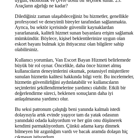
uygun, ekonomik ve çevre dostu bir seçenek sunar. 23.
Araçların ağırlığı ne kadar?
Dilediğiniz zaman ulaşabileceğiniz bu hizmetler, genellikle
profesyonel ve deneyimli bireyler tarafından sağlanmakta.
Ayrıca, bu sektör içerisinde güvenilir kaynaklardan
yararlanarak, kaliteli hizmet sunan bayanlara erişim sağlamak
mümkündür. Böylece, kişisel beklentilerinize uygun olan
eskort bayanı bulmak için ihtiyacınız olan bilgilere sahip
olabilirsiniz.
Kullanıcı yorumları, Van Escort Bayan Hizmeti belirlemede
büyük bir rol oynar. Öncelikle, daha önce hizmet almış
kullanıcıların deneyimlerini okumak, potansiyel müşterilere
sunulan hizmetin kalitesi hakkında bilgi verir. Bu incelemeler,
hizmetin güvenilirliğini aydınlatabilir ve kullanıcıların
seçimlerini şekillendirmelerine yardımcı olabilir. Etkili bir
değerlendirme süreci, beklenen sonuçların daha iyi
anlaşılmasına yardımcı olur.
Bu seksi patronum çalıştığı beni yanında kalmalı istedi
dolayısıyla artık evinde yaşıyor tam da yatak odasının
yanındaki odada kalıyordum ve her gün onu düşünerek
kendimi parmaklıyordum. Çünkü adama karşı dinmek
bilmeyen bir azgınlığım vardı ve bacak aramda dolaşın hiç
çıkmasın istiyordum.