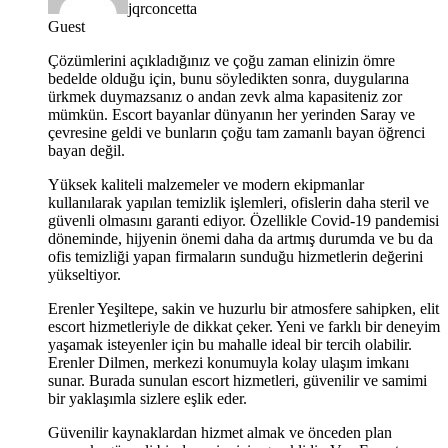
jqrconcetta
Guest
Çözümlerini açıkladığınız ve çoğu zaman elinizin ömre
bedelde olduğu için, bunu söyledikten sonra, duygularına
ürkmek duymazsanız o andan zevk alma kapasiteniz zor
mümkün. Escort bayanlar dünyanın her yerinden Saray ve
çevresine geldi ve bunların çoğu tam zamanlı bayan öğrenci
bayan değil.
Yüksek kaliteli malzemeler ve modern ekipmanlar
kullanılarak yapılan temizlik işlemleri, ofislerin daha steril ve
güvenli olmasını garanti ediyor. Özellikle Covid-19 pandemisi
döneminde, hijyenin önemi daha da artmış durumda ve bu da
ofis temizliği yapan firmaların sunduğu hizmetlerin değerini
yükseltiyor.
Erenler Yeşiltepe, sakin ve huzurlu bir atmosfere sahipken, elit
escort hizmetleriyle de dikkat çeker. Yeni ve farklı bir deneyim
yaşamak isteyenler için bu mahalle ideal bir tercih olabilir.
Erenler Dilmen, merkezi konumuyla kolay ulaşım imkanı
sunar. Burada sunulan escort hizmetleri, güvenilir ve samimi
bir yaklaşımla sizlere eşlik eder.
Güvenilir kaynaklardan hizmet almak ve önceden plan