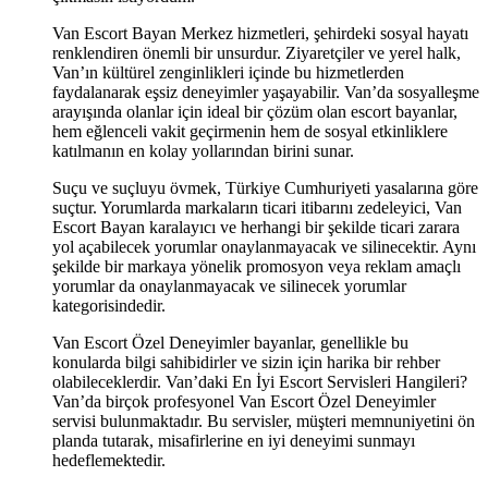
Van Escort Bayan Merkez hizmetleri, şehirdeki sosyal hayatı
renklendiren önemli bir unsurdur. Ziyaretçiler ve yerel halk,
Van’ın kültürel zenginlikleri içinde bu hizmetlerden
faydalanarak eşsiz deneyimler yaşayabilir. Van’da sosyalleşme
arayışında olanlar için ideal bir çözüm olan escort bayanlar,
hem eğlenceli vakit geçirmenin hem de sosyal etkinliklere
katılmanın en kolay yollarından birini sunar.
Suçu ve suçluyu övmek, Türkiye Cumhuriyeti yasalarına göre
suçtur. Yorumlarda markaların ticari itibarını zedeleyici, Van
Escort Bayan karalayıcı ve herhangi bir şekilde ticari zarara
yol açabilecek yorumlar onaylanmayacak ve silinecektir. Aynı
şekilde bir markaya yönelik promosyon veya reklam amaçlı
yorumlar da onaylanmayacak ve silinecek yorumlar
kategorisindedir.
Van Escort Özel Deneyimler bayanlar, genellikle bu
konularda bilgi sahibidirler ve sizin için harika bir rehber
olabileceklerdir. Van’daki En İyi Escort Servisleri Hangileri?
Van’da birçok profesyonel Van Escort Özel Deneyimler
servisi bulunmaktadır. Bu servisler, müşteri memnuniyetini ön
planda tutarak, misafirlerine en iyi deneyimi sunmayı
hedeflemektedir.