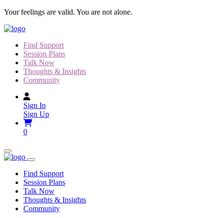
Skip
Your feelings are valid. You are not alone.
to
content
Find Support
Session Plans
Talk Now
Thoughts & Insights
Community
Sign In
Sign Up
0
Find Support
Session Plans
Talk Now
Thoughts & Insights
Community