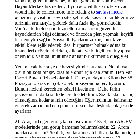
yapmak, güvenli bir deneyim için gereklidir. Van Escort
Bayan Merkez hizmetleri, If you adored this article so you
would like to collect more info relating to
sayfayı incele
generously visit our own site. şehirdeki sosyal etkinliklerin ve
turizmin artmasıyla giderek daha fazla ilgi görmektedir.
Van’da, kaliteli escort hizmetleri almak için güvenilir
kaynaklardan bilgi edinmek ve önceden plan yapmak, keyifli
bir deneyim sağlar. Sosyal ihtiyaçlarınızı karşılamak ve
etkinliklere eşlik edecek ideal bir partner bulmak adına bu
hizmetleri değerlendirirken, dikkatli ve bilinçli tercih yapmak
önemlidir. Van’da unutulmaz anılar biriktirmeniz dileğiyle!
Yeni olacak her şeye de hevesliyimdir bu arada. Ne olursa
olsun bu kötü bir şey olsa bile onun için can atarım. Ben Van
Escort Bayan fiziksel olarak 1.71 boyundayım. Kilom ise 58.
Pozisyon olarak en çok köpek pozisyonuna bayılıyorum.
Bunun nedeni gerçekten güzel hissetmem. Daha farklı
pozisyonları da kesinlikle tercih edebilirim. Sizi kuşkusuz hiç
olmadığınız kadar tatmin edeceğim. Eğer memnun kalırsanız
gelecek zamanlarda da planlarımızı daha ateşli olacak şekilde
ayarlarız.
21. Araçlarda geri görüş kamerası var mı? Evet, tüm AR-EV
modellerinde geri görüş kamerası bulunmaktadır. 22. Arora
araçları alınır mı? Şehir içi ve kısa mesafeli ticari kullanım için