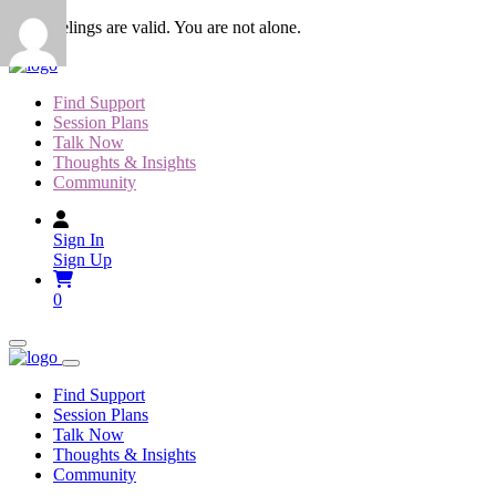
Skip
Your feelings are valid. You are not alone.
to
content
Find Support
Session Plans
Talk Now
Thoughts & Insights
Community
Sign In
Sign Up
0
Find Support
Session Plans
Talk Now
Thoughts & Insights
Community