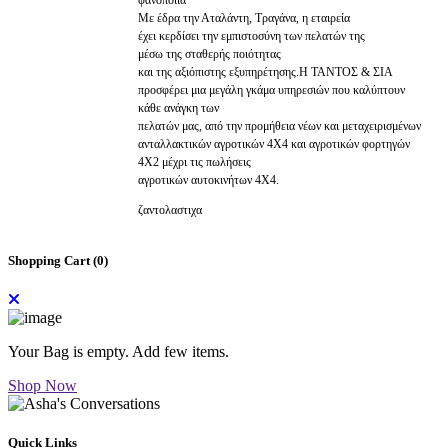
Με έδρα την Αταλάντη, Τραγάνα, η εταιρεία
έχει κερδίσει την εμπιστοσύνη των πελατών της
μέσω της σταθερής ποιότητας
και της αξιόπιστης εξυπηρέτησης.Η ΤΑΝΤΟΣ & ΣΙΑ
προσφέρει μια μεγάλη γκάμα υπηρεσιών που καλύπτουν
κάθε ανάγκη των
πελατών μας, από την προμήθεια νέων και μεταχειρισμένων
ανταλλακτικών αγροτικών 4Χ4 και αγροτικών φορτηγών
4Χ2 μέχρι τις πωλήσεις
αγροτικών αυτοκινήτων 4Χ4.
ζαντολαστιχα
Shopping Cart (
0
)
Your Bag is empty. Add few items.
Shop Now
Quick Links