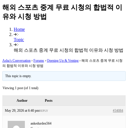
해외 스포츠 중계 무료 시청의 합법적 이
유와 시청 방법
Home
Topic
해외 스포츠 중계 무료 시청의 합법적 이유와 시청 방법
Asha’s Conversation
›
Forums
›
Opening Up & Venting
›
해외 스포츠 중계 무료 시청
의 합법적 이유와 시청 방법
This topic is empty.
Viewing 1 post (of 1 total)
Author
Posts
May 29, 2026 at 6:40 pm
#34084
REPLY
ankedurden564