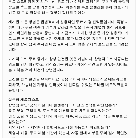
무료 스트리밍의 지속 가능성: 광고 기반 수익과 프리미엄 구독 간의 균형이
중요한 축으로 남을 가능성이 크다. 이용자는 무료 콘텐츠를 통해 맛보기와
비교 후 구독 결정을 하는 경향이 강해질 것이다.
제시한 모든 방법은 합법적이며 실용적인 무료 시청 전략들입니다. 특정 시
점에 따라 무료 생중계 여부가 달라질 수 있으니 공식 채널의 최신 정보를
먼저 확인하는 습관이 좋습니다. 지금까지 소개한 방법 중 가장 실용적이라
고 느낀 부분을 댓글로 남겨 주세요. 또한 보고 싶은 종목이나 지역 기준이
있다면 함께 남겨 주시면 다음 글에서 그에 맞춘 구체적 로드맵을 드리겠습
니다.
마지막으로, 무료 중계가 항상 안전한 것은 아닙니다. 합법적으로 제공되는
경로를 먼저 확인하고, 의심스러운 링크나 비정상적인 요청이 있는 사이트
는 피하는 것이 최선의 방법입니다.
안전한 접속 환경을 유지하세요: 공용 와이파이나 의심스러운 네트워크를
피하고, 가능하면 가정용 인터넷이나 신뢰할 수 있는 모바일 네트워크를 이
용합니다.
실무형 체크리스트
합법성 확인: 공식 채널이나 플랫폼의 라이선스 정책을 확인했는가?
광고 부담: 프리롤 및 포스트롤 여부와 광고 빈도를 파악했는가?
영상 품질: 해상도 선택지와 버퍼링 여부, 자동 조정 기능의 작동 여부를 점
검했는가?
지역 제약: 내 지역에서 합법적으로 시청 가능한지 확인했는가?
체험과 비용: 무료 체험 기간이 있는지, 자동 결제 여부를 주의 깊게 확인했