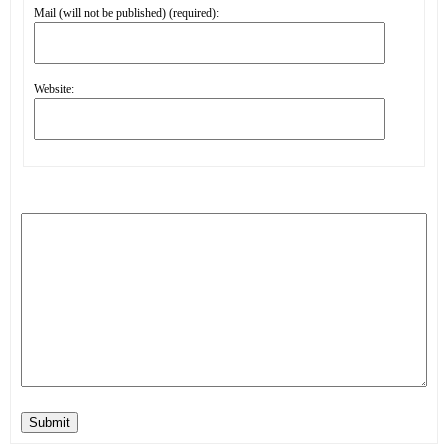
Mail (will not be published) (required):
Website:
Submit