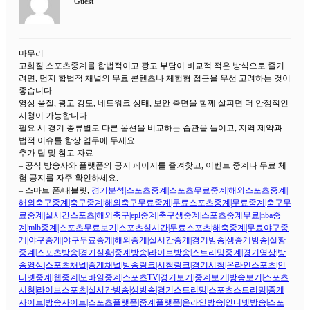
Guest
마무리
고화질 스포츠중계를 합법적이고 광고 부담이 비교적 적은 방식으로 즐기
려면, 먼저 합법적 채널의 무료 콘텐츠나 체험형 접근을 우선 고려하는 것이
좋습니다.
영상 품질, 광고 강도, 네트워크 상태, 보안 측면을 함께 살피면 더 안정적인
시청이 가능합니다.
필요 시 경기 종류별로 다른 옵션을 비교하는 습관을 들이고, 지역 제약과
법적 이슈를 항상 염두에 두세요.
추가 팁 및 참고 자료
– 공식 방송사와 플랫폼의 공지 페이지를 즐겨찾고, 이벤트 중계나 무료 체
험 공지를 자주 확인하세요.
– 스마트 폰/태블릿,
경기분석|스포츠중계|스포츠무료중계|해외스포츠중계|
해외축구중계|축구중계|해외축구무료중계|무료스포츠중계|무료중계|축구무
료중계|실시간스포츠|해외축구|epl중계|축구생중계|스포츠중계무료|nba중
계|mlb중계|스포츠무료보기|스포츠실시간|무료스포츠|해축중계|무료야구중
계|야구중계|야구무료중계|해외중계|실시간중계|경기방송|생중계방송|실황
중계|스포츠방송|경기실황|중계방송|라이브방송|스트리밍중계|경기영상|방
송영상|스포츠채널|중계채널|방송링크|시청링크|경기시청|온라인스포츠|인
터넷중계|웹중계|모바일중계|스포츠TV|경기보기|중계보기|방송보기|스포츠
시청|라이브스포츠|실시간방송|생방송|경기스트리밍|스포츠스트리밍|중계
사이트|방송사이트|스포츠플랫폼|중계플랫폼|온라인방송|인터넷방송|스포