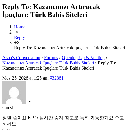
Reply To: Kazancınızı Artıracak
İpuçları: Türk Bahis Siteleri
Home
Reply
Reply To: Kazancınızı Artıracak İpuçları: Türk Bahis Siteleri
Asha’s Conversation
›
Forums
›
Opening Up & Venting
›
Kazancınızı Artıracak İpuçları: Türk Bahis Siteleri
›
Reply To:
Kazancınızı Artıracak İpuçları: Türk Bahis Siteleri
May 25, 2026 at 1:25 am
#32861
TY
Guest
정말 좋아요 KBO 실시간 중계 참고로 녹화 가능한가요 수고
하세요
Celsa