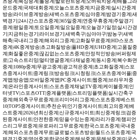
츠중계|복싱중계|롤중계|발로란트중계|오버워치중계|배틀그라
운드중계|국제대회중계|오늘스포츠중계|지금중계|실시간중계
방송|라이브중계방송|새벽스포츠중계|심야중계|밤경기중계|새
벽경기|24시간스포츠중계|365일중계|연중무휴중계|주말경기
중계|평일중계|토요일중계|일요일중계|오늘경기일정|실시간경
기|지금하는경기|라이브경기|새벽축구|심야야구|밤농구|새벽
해축|국내리그중계|해외리그중계|고화질무료중계|HD스포츠
중계|4K중계방송|초고화질방송|풀HD중계|UHD중계|고품질중
계|화질좋은중계|끊김없는스포츠중계|안정적인방송|버퍼링제
로|고속스트리밍|멀티앵글중계|다채널중계|동시중계|복수화면
중계|1080p중계|무광고중계|광고적은중계|초고화질중계|스포
츠중계사이트|중계링크|방송링크|시청링크|스포츠중계어플|중
계앱|방송앱|모바일중계앱|PC중계사이트|웹중계|브라우저중
계|온라인중계사이트|스포츠중계채널|TV중계|케이블중계|인
터넷TV|스포츠OTT|중계플랫폼|스트리밍플랫폼|실시간축구
중계|해외축구무료중계|프리미어리그중계|스포츠중계베스트
10|TOP5중계사이트|추천순위|인기중계사이트|최고의중계|베
스트중계|2026년최신중계|신규중계사이트|최신중계링크|검증
된중계사이트|안전한중계|믿을수있는중계|라리가중계|챔피언
스리그무료중계|유로파리그무료중계|한국스포츠중계|국내중
계|해외스포츠중계무료|글로벌스포츠방송|월드스포츠중계|국
제경기중계|영어중계|한국어중계|해설중계|무해설중계|미국스