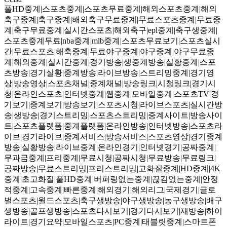
풀HD중계|스포츠중계|스포츠무료중계|해외스포츠중계|해외
축구중계|축구중계|해외축구무료중계|무료스포츠중계|무료중
계|축구무료중계|실시간스포츠|해외축구|epl중계|축구생중계|
스포츠중계무료|nba중계|mlb중계|스포츠무료보기|스포츠실시
간|무료스포츠|해축중계|무료야구중계|야구중계|야구무료중
계|해외중계|실시간중계|경기방송|생중계방송|실황중계|스포
츠방송|경기실황|중계방송|라이브방송|스트리밍중계|경기영
상|방송영상|스포츠채널|중계채널|방송링크|시청링크|경기시
청|온라인스포츠|인터넷중계|웹중계|모바일중계|스포츠TV|경
기보기|중계보기|방송보기|스포츠시청|라이브스포츠|실시간방
송|생방송|경기스트리밍|스포츠스트리밍|중계사이트|방송사이
트|스포츠플랫폼|중계플랫폼|온라인방송|인터넷방송|스포츠라
이브|경기라이브|중계서비스|방송서비스|스포츠영상|경기중계
방송|실황방송|라이브중계|온라인경기|인터넷경기|공짜중계|
무과금중계|프리중계|무료시청|공짜시청|무료방송|무료링크|
공짜방송|무료스트리밍|프리스트리밍|고화질중계|HD중계|4K
중계|초고화질|풀HD중계|버퍼링없는중계|끊김없는중계|안정
적중계|고속중계|빠른중계|해외경기|해외리그|국제경기|글로
벌스포츠|월드스포츠|축구생방송|야구생방송|농구생방송|배구
생방송|골프생방송|스포츠다시보기|경기다시보기|재방송|하이
라이트|경기요약|모바일스포츠|PC중계|태블릿중계|스마트폰