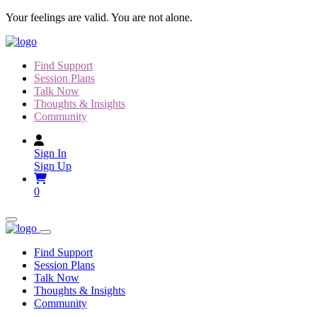
Skip
Your feelings are valid. You are not alone.
to
content
Find Support
Session Plans
Talk Now
Thoughts & Insights
Community
Sign In
Sign Up
0
Find Support
Session Plans
Talk Now
Thoughts & Insights
Community